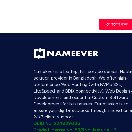
যোগাযোগ করুন
NameEver is a leading, full-service domain Host
solution provider in Bangladesh. We offer high-
performance Web Hosting (with NVMe SSD,
LiteSpeed, and BDiX connectivity), Web Design
Development, and essential Custom Software
Development for businesses. Our mission is to
ensure your digital success through innovation 
24/7 client support.
DBID No: 224839065
Trade License No: 57/3No Jamuria UP